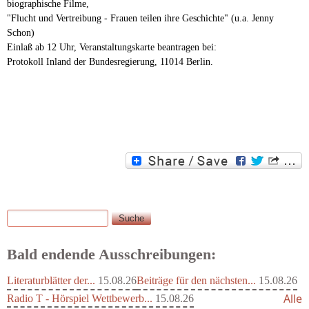
biographische Filme,
"Flucht und Vertreibung - Frauen teilen ihre Geschichte" (u.a. Jenny
Schon)
Einlaß ab 12 Uhr, Veranstaltungskarte beantragen bei:
Protokoll Inland der Bundesregierung, 11014 Berlin.
Suche
Suchformular
Bald endende Ausschreibungen:
Literaturblätter der...
15.08.26
Beiträge für den nächsten...
15.08.26
Alle
Radio T - Hörspiel Wettbewerb...
15.08.26