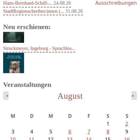
Ausschreibungen
Hans-Bernhard-Schiff-...
24.08.26
StadtRegionschreiber:innen (...
31.08.26
Neu erschienen:
Struckmeyer, Ingeborg - Sprachlos...
Veranstaltungen
August
«
»
Ein Leben zwischen Drievorden und...
M
D
M
D
F
S
S
1
2
3
4
5
6
7
8
9
10
11
12
13
14
15
16