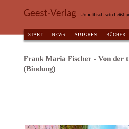
Direkt zum Inhalt
Geest-Verlag
Unpolitisch sein heißt p
HAUPTMENÜ
START
NEWS
AUTOREN
BÜCHER
Frank Maria Fischer - Von der t
(Bindung)