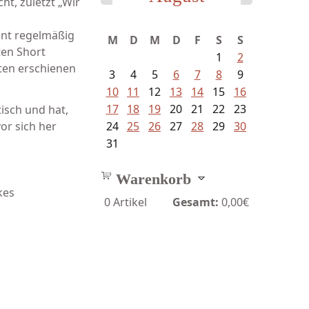
ht, zuletzt „Wir
int regelmäßig
M
D
M
D
F
S
S
ten Short
1
2
ften erschienen
3
4
5
6
7
8
9
10
11
12
13
14
15
16
17
18
19
20
21
22
23
tisch und hat,
or sich her
24
25
26
27
28
29
30
31
Warenkorb
kes
0
Artikel
Gesamt:
0,00€