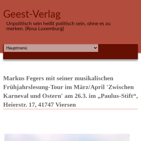
Direkt zum Inhalt
Geest-Verlag
Unpolitisch sein heißt politisch sein, ohne es zu
merken. (Rosa Luxemburg)
HAUPTMENÜ
Markus Fegers mit seiner musikalischen
Frühjahrslesung-Tour im März/April 'Zwischen
Karneval und Ostern' am 26.3. im „Paulus-Stift“,
Heierstr. 17, 41747 Viersen