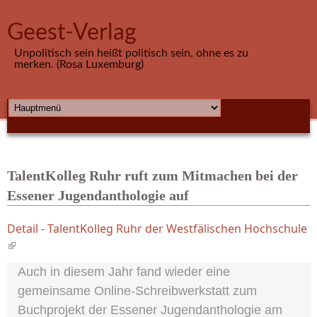
Direkt zum Inhalt
Geest-Verlag
Unpolitisch sein heißt politisch sein, ohne es zu
merken. (Rosa Luxemburg)
HAUPTMENÜ
TalentKolleg Ruhr ruft zum Mitmachen bei der
Essener Jugendanthologie auf
Detail - TalentKolleg Ruhr der Westfälischen Hochschule
(link is external)
Auch in diesem Jahr fand wieder eine
gemeinsame Online-Schreibwerkstatt zum
Buchprojekt der Essener Jugendanthologie am