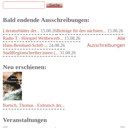
Suche
Suchformular
Bald endende Ausschreibungen:
Literaturblätter der...
15.08.26
Beiträge für den nächsten...
15.08.26
Alle
Radio T - Hörspiel Wettbewerb...
15.08.26
Ausschreibungen
Hans-Bernhard-Schiff-...
24.08.26
StadtRegionschreiber:innen (...
31.08.26
Neu erschienen:
Bartsch, Thomas - Erdrutsch der...
Veranstaltungen