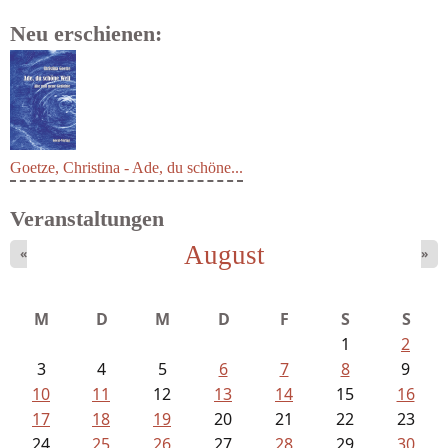
Neu erschienen:
Goetze, Christina - Ade, du schöne...
Veranstaltungen
August
«
»
M
D
M
D
F
S
S
1
2
3
4
5
6
7
8
9
10
11
12
13
14
15
16
17
18
19
20
21
22
23
24
25
26
27
28
29
30