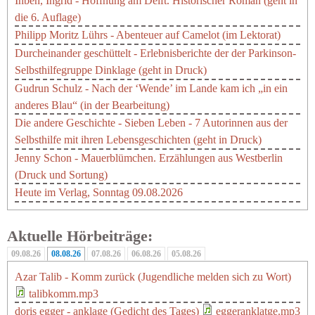
Ihben, Ingrid - Hoffnung am Delft. Historischer Roman (geht in
die 6. Auflage)
Philipp Moritz Lührs - Abenteuer auf Camelot (im Lektorat)
Durcheinander geschüttelt - Erlebnisberichte der der Parkinson-
Selbsthilfegruppe Dinklage (geht in Druck)
Gudrun Schulz - Nach der ‘Wende’ im Lande kam ich „in ein
anderes Blau“ (in der Bearbeitung)
Die andere Geschichte - Sieben Leben - 7 Autorinnen aus der
Selbsthilfe mit ihren Lebensgeschichten (geht in Druck)
Jenny Schon - Mauerblümchen. Erzählungen aus Westberlin
(Druck und Sortung)
Heute im Verlag, Sonntag 09.08.2026
Aktuelle Hörbeiträge:
09.08.26
08.08.26
(aktiver Reiter)
07.08.26
06.08.26
05.08.26
Azar Talib - Komm zurück (Jugendliche melden sich zu Wort)
talibkomm.mp3
doris egger - anklage (Gedicht des Tages)
eggeranklatge.mp3