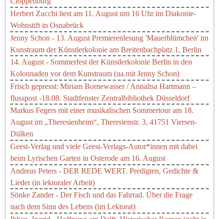
Cloppenburg
Herbert Zucchi liest am 11. August um 16 Uhr im Diakonie-
Wohnstift in Osnabrück
Jenny Schon - 13. August Premierenlesung 'Mauerblümchen' im
Kunstraum der Künstlerkolonie am Breitenbachplatz 1, Berlin
14. August - Sommerfest der Künstlerkolonie Berlin in den
Kolonnaden vor dem Kunstraum (ua.mit Jenny Schon)
Frisch gepresst: Miriam Bornewasser / Annalisa Hartmann –
flusspost -18.08. Stadtfenster Zentralbibliothek Düsseldorf
Markus Fegers mit einer musikalischen Sommertour am 18.
August im „Theresienheim“, Theresienstr. 3, 41751 Viersen-
Dülken
Geest-Verlag und viele Geest-Verlags-Autor*innen mit dabei
beim Lyrischen Garten in Osterode am 16. August
Andreas Peters - DER REDE WERT. Predigten, Gedichte &
Lieder (in lektoraler Arbeit)
Sönke Zander - Der Fisch und das Fahrrad. Über die Frage
nach dem Sinn des Lebens (im Lektorat)