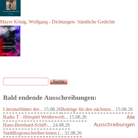
Mayer König, Wolfgang - Dichtungen- Sämtliche Gedichte
Suche
Suchformular
Bald endende Ausschreibungen:
Literaturblätter der...
15.08.26
Beiträge für den nächsten...
15.08.26
Alle
Radio T - Hörspiel Wettbewerb...
15.08.26
Ausschreibungen
Hans-Bernhard-Schiff-...
24.08.26
StadtRegionschreiber:innen (...
31.08.26