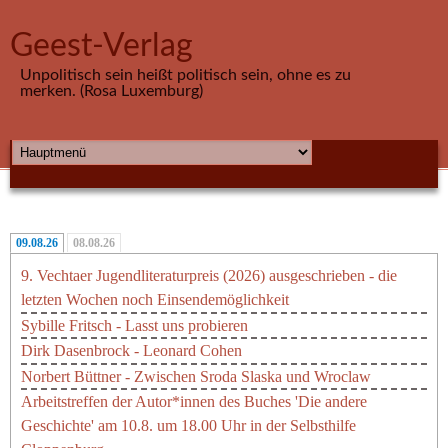
Direkt zum Inhalt
Geest-Verlag
Unpolitisch sein heißt politisch sein, ohne es zu
merken. (Rosa Luxemburg)
HAUPTMENÜ
09.08.26
08.08.26
9. Vechtaer Jugendliteraturpreis (2026) ausgeschrieben - die
letzten Wochen noch Einsendemöglichkeit
Sybille Fritsch - Lasst uns probieren
Dirk Dasenbrock - Leonard Cohen
Norbert Büttner - Zwischen Sroda Slaska und Wroclaw
Arbeitstreffen der Autor*innen des Buches 'Die andere
Geschichte' am 10.8. um 18.00 Uhr in der Selbsthilfe