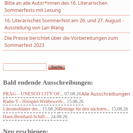
Bitte an alle Autor*innen des 16. Literarischen
Sommerfests mit Lesung
16. Literarisches Sommerfest am 26. und 27. August -
Ausstellung von Lan Wang
Die Presse berichtet über die Vorbereitungen zum
Sommerfest 2023
Suche
Suchformular
Bald endende Ausschreibungen:
Alle Ausschreibungen
PRAG – UNESCO CITY OF...
07.08.26
Radio T - Hörspiel Wettbewerb...
15.08.26
Literaturblätter der...
15.08.26
Beiträge für den nächsten...
15.08.26
Hans-Bernhard-Schiff-...
24.08.26
Neu erschienen: