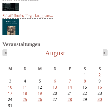
Schaffelhofer, Jörg - knapp am...
Veranstaltungen
August
«
»
Ein Leben zwischen Drievorden und...
M
D
M
D
F
S
S
1
2
3
4
5
6
7
8
9
10
11
12
13
14
15
16
17
18
19
20
21
22
23
24
25
26
27
28
29
30
31