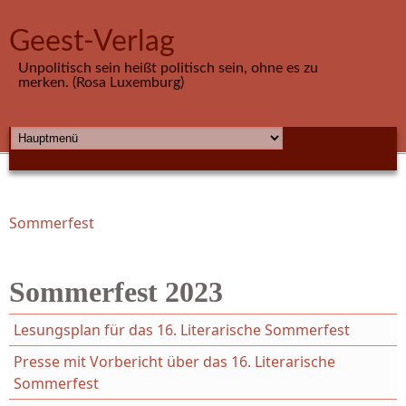
Direkt zum Inhalt
Geest-Verlag
Unpolitisch sein heißt politisch sein, ohne es zu
merken. (Rosa Luxemburg)
HAUPTMENÜ
Sommerfest
Sie sind hier
Sommerfest 2023
Lesungsplan für das 16. Literarische Sommerfest
Presse mit Vorbericht über das 16. Literarische
Sommerfest