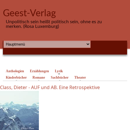
Direkt zum Inhalt
Geest-Verlag
Unpolitisch sein heißt politisch sein, ohne es zu
merken. (Rosa Luxemburg)
HAUPTMENÜ
Anthologien
Erzählungen
Lyrik
(aktiver Reiter)
Kinderbücher
Romane
Sachbücher
Theater
Class, Dieter - AUF und AB. Eine Retrospektive
Seiten