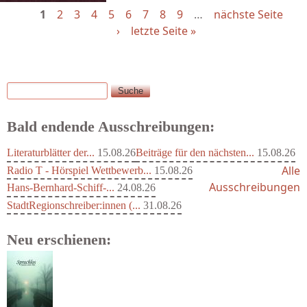
1
2
3
4
5
6
7
8
9
…
nächste Seite
›
letzte Seite »
Suche
Suchformular
Bald endende Ausschreibungen:
Literaturblätter der...
15.08.26
Beiträge für den nächsten...
15.08.26
Alle
Radio T - Hörspiel Wettbewerb...
15.08.26
Ausschreibungen
Hans-Bernhard-Schiff-...
24.08.26
StadtRegionschreiber:innen (...
31.08.26
Neu erschienen: