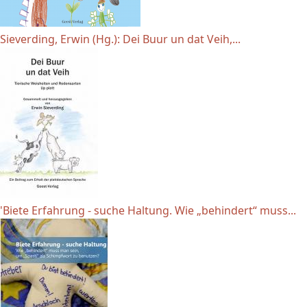
Sieverding, Erwin (Hg.): Dei Buur un dat Veih,...
'Biete Erfahrung - suche Haltung. Wie „behindert“ muss...