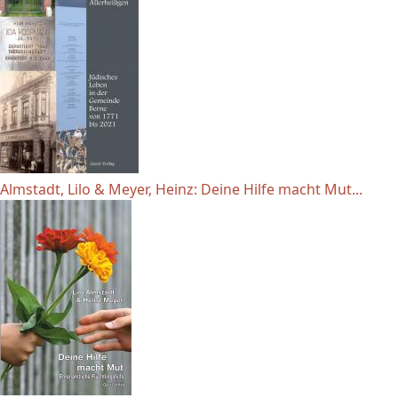
Almstadt, Lilo & Meyer, Heinz: Deine Hilfe macht Mut...