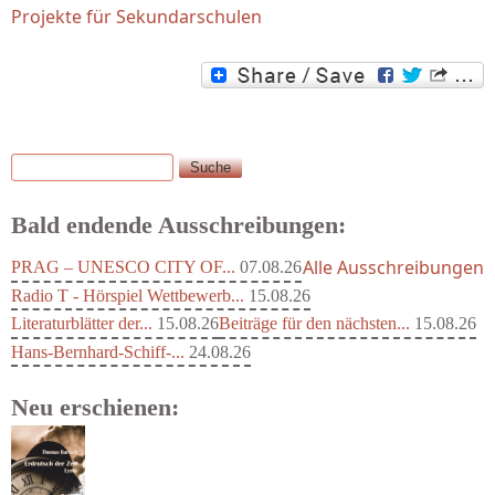
Projekte für Sekundarschulen
Suche
Suchformular
Bald endende Ausschreibungen:
Alle Ausschreibungen
PRAG – UNESCO CITY OF...
07.08.26
Radio T - Hörspiel Wettbewerb...
15.08.26
Literaturblätter der...
15.08.26
Beiträge für den nächsten...
15.08.26
Hans-Bernhard-Schiff-...
24.08.26
Neu erschienen: