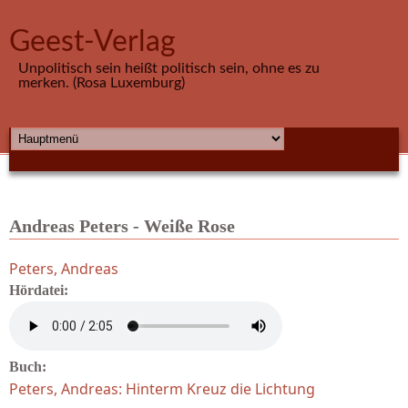
Direkt zum Inhalt
Geest-Verlag
Unpolitisch sein heißt politisch sein, ohne es zu
merken. (Rosa Luxemburg)
HAUPTMENÜ
Andreas Peters - Weiße Rose
Peters, Andreas
Hördatei:
Buch:
Peters, Andreas: Hinterm Kreuz die Lichtung