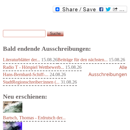
Suche
Suchformular
Bald endende Ausschreibungen:
Literaturblätter der...
15.08.26
Beiträge für den nächsten...
15.08.26
Alle
Radio T - Hörspiel Wettbewerb...
15.08.26
Ausschreibungen
Hans-Bernhard-Schiff-...
24.08.26
StadtRegionschreiber:innen (...
31.08.26
Neu erschienen:
Bartsch, Thomas - Erdrutsch der...