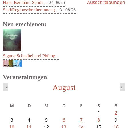
Ausschreibungen
Hans-Bernhard-Schiff-...
24.08.26
StadtRegionschreiber:innen (...
31.08.26
Neu erschienen:
Sigune Schnabel und Philipp...
Veranstaltungen
August
«
»
Fischer, Frank Maria - Von der...
M
D
M
D
F
S
S
1
2
3
4
5
6
7
8
9
10
11
12
13
14
15
16