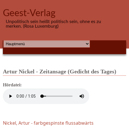
Direkt zum Inhalt
Geest-Verlag
Unpolitisch sein heißt politisch sein, ohne es zu
merken. (Rosa Luxemburg)
HAUPTMENÜ
Artur Nickel - Zeitansage (Gedicht des Tages)
Hördatei:
Nickel, Artur - farbgespinste flussabwärts