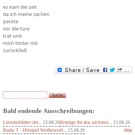
es kam die zeit
da ich meine sachen
packte
vor die türe
trat und
mich hinter mir
zurückließ
Suche
Suchformular
Bald endende Ausschreibungen:
Literaturblätter der...
15.08.26
Beiträge für den nächsten...
15.08.26
Alle
Radio T - Hörspiel Wettbewerb...
15.08.26