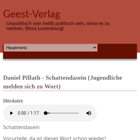
Direkt zum Inhalt
Geest-Verlag
Unpolitisch sein heißt politisch sein, ohne es zu
merken. (Rosa Luxemburg)
HAUPTMENÜ
Daniel Pillath - Schattendasein (Jugendliche
melden sich zu Wort)
Hördatei:
Schattendasein
Vorurteile, da ist dieses Wort schon wieder!