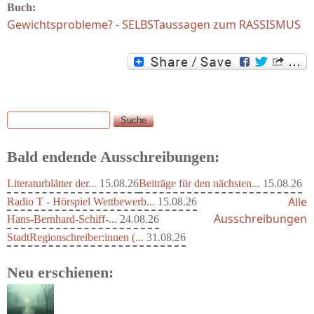
Buch:
Gewichtsprobleme? - SELBSTaussagen zum RASSISMUS
Suche
Suchformular
Bald endende Ausschreibungen:
Literaturblätter der...
15.08.26
Beiträge für den nächsten...
15.08.26
Alle
Radio T - Hörspiel Wettbewerb...
15.08.26
Ausschreibungen
Hans-Bernhard-Schiff-...
24.08.26
StadtRegionschreiber:innen (...
31.08.26
Neu erschienen: