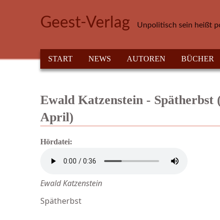
Direkt zum Inhalt
Geest-Verlag
Unpolitisch sein heißt p
HAUPTMENÜ
START
NEWS
AUTOREN
BÜCHER
Ewald Katzenstein - Spätherbst (
April)
Hördatei:
Ewald Katzenstein
Spätherbst