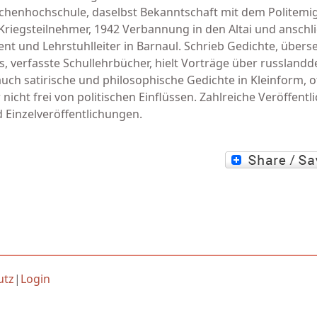
chenhochschule, daselbst Bekanntschaft mit dem Politemi
 Kriegsteilnehmer, 1942 Verbannung in den Altai und ansch
ent und Lehrstuhlleiter in Barnaul. Schrieb Gedichte, übers
, verfasste Schullehrbücher, hielt Vorträge über russland
auch satirische und philosophische Gedichte in Kleinform, o
icht frei von politischen Einflüssen. Zahlreiche Veröffentl
Einzelveröffentlichungen.
utz
|
Login