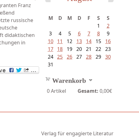
granten Franz
Mayer König, Wolfgang -
ließend
M
D
M
D
F
S
S
Dichtungen...
etzte russische
1
2
deutsche
3
4
5
6
7
8
9
ft didaktischen
10
11
12
13
14
15
16
ichungen in
17
18
19
20
21
22
23
24
25
26
27
28
29
30
31
Warenkorb
0
Artikel
Gesamt:
0,00€
Verlag für engagierte Literatur