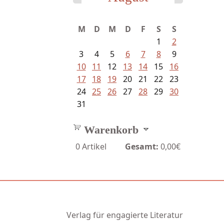
Mayer König, Wolfgang -
Dichtungen...
M
D
M
D
F
S
S
1
2
3
4
5
6
7
8
9
10
11
12
13
14
15
16
17
18
19
20
21
22
23
24
25
26
27
28
29
30
31
Warenkorb
0
Artikel
Gesamt:
0,00€
Verlag für engagierte Literatur