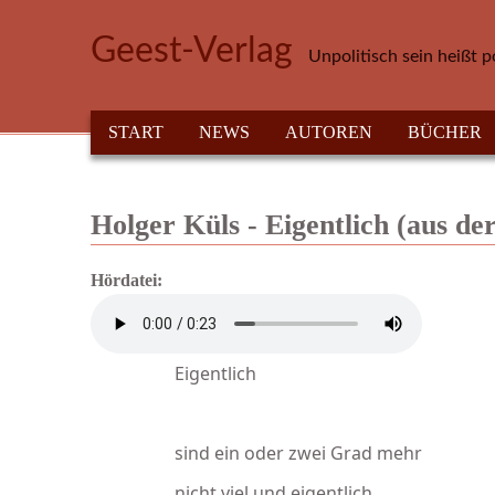
Direkt zum Inhalt
Geest-Verlag
Unpolitisch sein heißt p
HAUPTMENÜ
START
NEWS
AUTOREN
BÜCHER
Holger Küls - Eigentlich (aus de
Hördatei:
Eigentlich
sind ein oder zwei Grad mehr
nicht viel und eigentlich