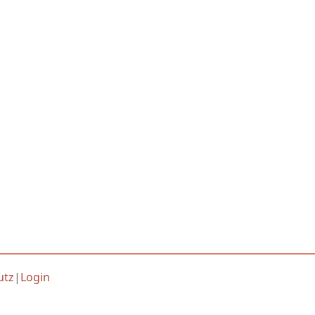
utz
|
Login