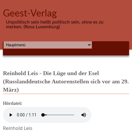
Direkt zum Inhalt
Geest-Verlag
Unpolitisch sein heißt politisch sein, ohne es zu
merken. (Rosa Luxemburg)
HAUPTMENÜ
Reinhold Leis - Die Lüge und der Esel
(Russlanddeutsche Autorenstellen sich vor am 29.
März)
Hördatei:
Reinhold Leis