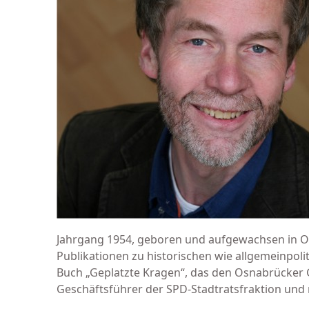
Jahrgang 1954, geboren und auf­gewachsen in Osn
Publikationen zu his­torischen wie allgemeinpoli
Buch „Geplatzte Kragen“, das den Osna­brücker G
Geschäfts­führer der SPD-Stadtratsfraktion und 