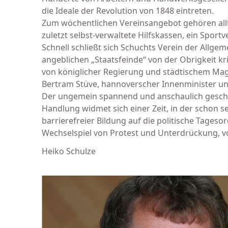
die Ideale der Revolution von 1848 eintreten.
Zum wöchent­lichen Vereinsangebot gehören alltä
zuletzt selbst-ver­waltete Hilfskassen, ein Sport
Schnell schließt sich Schuchts Verein der Allg
angeblichen „Staats­feinde“ von der Obrigkeit kr
von königlicher Regierung und städti­schem Magis
Bertram Stüve, hannoverscher Innenminister un
Der ungemein spannend und anschaulich geschri
Handlung widmet sich einer Zeit, in der schon se
barrierefreier Bildung auf die politische Tag
Wechselspiel von Protest und Unterdrückung, von
Heiko Schulze