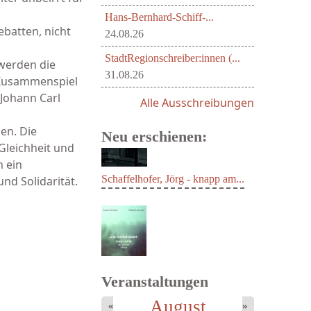
Hans-Bernhard-Schiff-...
ebatten, nicht
24.08.26
StadtRegionschreiber:innen (...
 werden die
31.08.26
m Zusammenspiel
 Johann Carl
Alle Ausschreibungen
en. Die
Neu erschienen:
 Gleichheit und
 ein
nd Solidarität.
Schaffelhofer, Jörg - knapp am...
Veranstaltungen
August
«
»