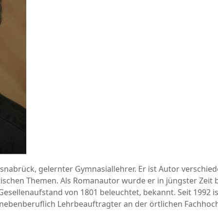
abrück, gelernter Gymnasiallehrer. Er ist Autor ver­schie
­tischen Themen. Als Romanautor wurde er in jüngster Zeit b
esellenaufstand von 1801 beleuchtet, bekannt. Seit 1992 i
neben­beruflich Lehrbe­auftragter an der örtlichen Fach­hoc