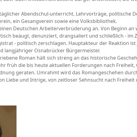
glicher Abendschul-unterricht, Lehr­vorträge, politische D
verein, ein Gesangverein sowie eine Volks­bibliothek.
emeinen Deutschen Arbei­terverbrüderung an. Von Beginn an
itisch beäugt, denun­ziert, drangsaliert und schließlich - i
trat - politisch zerschlagen. Haupt­akteur der Reaktion ist
d lang­jähriger Osnabrücker Bürgermeister.
ebene Roman hält sich streng an das historische Gescheh
hr früh die bis heute aktuellen Forderungen nach Freiheit,
esordnung geraten. Umrahmt wird das Romangeschehen durch
 Liebe und Intrige, von zeitloser Sehnsucht nach Freiheit u