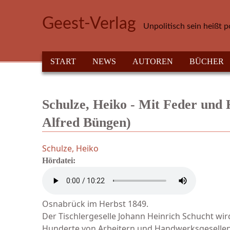
Direkt zum Inhalt
Geest-Verlag
Unpolitisch sein heißt p
HAUPTMENÜ
START
NEWS
AUTOREN
BÜCHER
Schulze, Heiko - Mit Feder und
Alfred Büngen)
Schulze, Heiko
Hördatei:
Osnabrück im Herbst 1849.
Der Tisch­­lergeselle Johann Heinrich Schucht wi
Hunderte von Arbeitern und Hand­werksgesellen, 