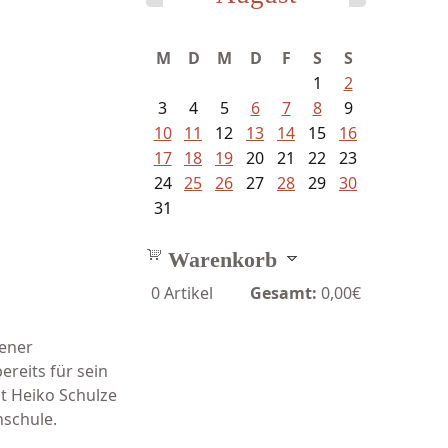
M
D
M
D
F
S
S
1
2
3
4
5
6
7
8
9
10
11
12
13
14
15
16
17
18
19
20
21
22
23
24
25
26
27
28
29
30
31
Warenkorb
0
Artikel
Gesamt:
0,00€
dener
ereits für sein
st Heiko Schulze
hschule.