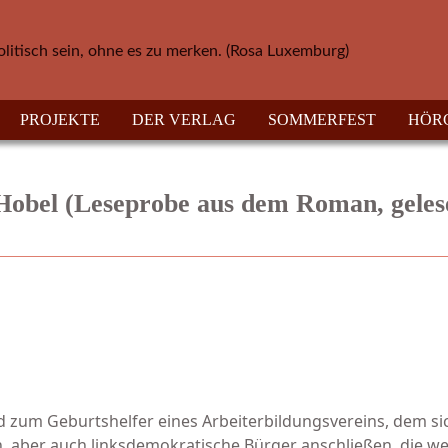
olitisch sein, ohne es zu merken. (Rosa Luxemburg)
PROJEKTE
DER VERLAG
SOMMERFEST
HÖR
 Hobel (Leseprobe aus dem Roman, geles
rd zum Geburtshelfer eines Ar­beiterbildungsvereins, dem sic
aber auch linksde­mo­kratische Bürger an­schließen, die wei