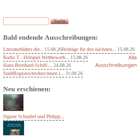
Suche
Suchformular
Bald endende Ausschreibungen:
Literaturblätter der...
15.08.26
Beiträge für den nächsten...
15.08.26
Alle
Radio T - Hörspiel Wettbewerb...
15.08.26
Ausschreibungen
Hans-Bernhard-Schiff-...
24.08.26
StadtRegionschreiber:innen (...
31.08.26
Neu erschienen:
Sigune Schnabel und Philipp...