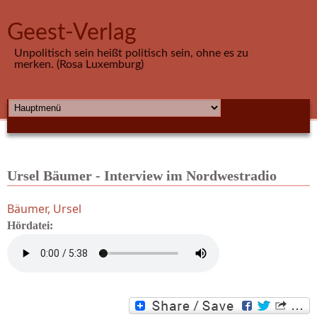
Direkt zum Inhalt
Geest-Verlag
Unpolitisch sein heißt politisch sein, ohne es zu
merken. (Rosa Luxemburg)
HAUPTMENÜ
Ursel Bäumer - Interview im Nordwestradio
Bäumer, Ursel
Hördatei: