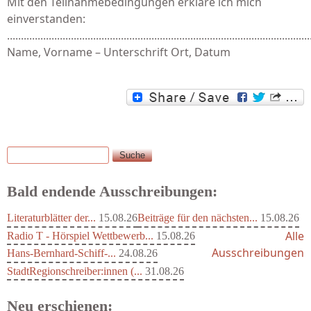
Mit den Teilnahmebedingungen erkläre ich mich
einverstanden:
.............................................................................................................
Name, Vorname – Unterschrift Ort, Datum
Suche
Suchformular
Bald endende Ausschreibungen:
Literaturblätter der...
15.08.26
Beiträge für den nächsten...
15.08.26
Alle
Radio T - Hörspiel Wettbewerb...
15.08.26
Ausschreibungen
Hans-Bernhard-Schiff-...
24.08.26
StadtRegionschreiber:innen (...
31.08.26
Neu erschienen: