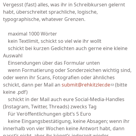
Vergesst (fast) alles, was ihr in Schreibkursen gelernt
habt, überschreitet sprachliche, logische,
typographische, whatever Grenzen.
maximal 1000 Wörter
kein Textlimit, schickt so viel wie ihr wollt
schickt bei kurzen Gedichten auch gerne eine kleine
Auswahl
Einsendungen über das Formular unten
wenn Formatierung oder Sonderzeichen wichtig sind,
oder wenn ihr Scans, Fotografien oder ähnliches
schickt, dann per Mail an
submit@rehkitzler.de
(link sends
(bitte
keine .pdf)
e-mail)
schickt in der Mail auch eure Social-Media-Handles
(Instagram, Twitter, Threads) zwecks Tag
Für Veröffentlichungen gibt’s 5 Euro
keine Eingangsbestätigung, keine Absagen; wenn ihr
innerhalb von vier Wochen keine Antwort habt, dann
passt’s nicht, aber ihr könnt’s jederzeit wieder