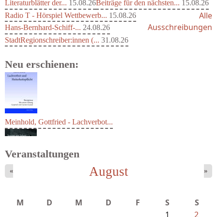
Literaturblätter der...
15.08.26
Beiträge für den nächsten...
15.08.26
Alle
Radio T - Hörspiel Wettbewerb...
15.08.26
Ausschreibungen
Hans-Bernhard-Schiff-...
24.08.26
StadtRegionschreiber:innen (...
31.08.26
Neu erschienen:
Meinhold, Gottfried - Lachverbot...
Veranstaltungen
August
«
»
M
D
M
D
F
S
S
1
2