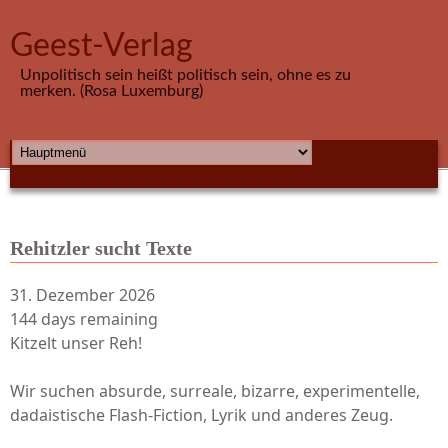
Direkt zum Inhalt
Geest-Verlag
Unpolitisch sein heißt politisch sein, ohne es zu
merken. (Rosa Luxemburg)
HAUPTMENÜ
Rehitzler sucht Texte
31. Dezember 2026
144 days remaining
Kitzelt unser Reh!
Wir suchen absurde, surreale, bizarre, experimentelle,
dadaistische Flash-Fiction, Lyrik und anderes Zeug.