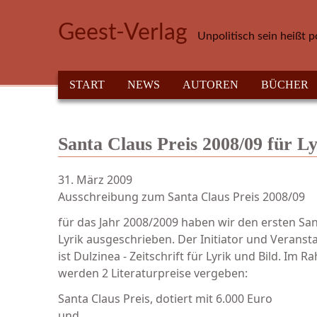
Direkt zum Inhalt
Geest-Verlag
Unpolitisch sein heißt p
HAUPTMENÜ
START
NEWS
AUTOREN
BÜCHER
Santa Claus Preis 2008/09 für Ly
31. März 2009
Ausschreibung zum Santa Claus Preis 2008/09
für das Jahr 2008/2009 haben wir den ersten San
Lyrik ausgeschrieben. Der Initiator und Veranst
ist Dulzinea - Zeitschrift für Lyrik und Bild. I
werden 2 Literaturpreise vergeben:
Santa Claus Preis, dotiert mit 6.000 Euro
und