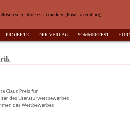
olitisch sein, ohne es zu merken. (Rosa Luxemburg)
PROJEKTE
DER VERLAG
SOMMERFEST
HÖR
rik
ta Claus Preis für
alter des Literaturwettbewerbes
m Rahmen des Wettbewerbes