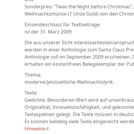
Sonderpreis "Twas the Night before Christmas", 
Weihnachtsmünze (1 Unze Gold) von den Christ
Einsendeschluss für Textbeiträge:
ist der 31. März 2009
Die aus unserer Sicht interessantesten/anspruch
werden in einer Anthologie zum Santa Claus Preis
Anthologie soll im September 2009 erscheinen. D
erhalten ein kostenfreies Belegexemplar der Pub
Thema:
moderne/jetztzeitliche Weihnachtslyrik.
Texte:
Gedichte. Besonderen Wert wird auf unverbrauc
Originalität, Innovationsfähigkeit, und gekonnte
Textaspekten gelegt. Die Texte müssen in deutsc
Es können beliebig viele Texte eingereicht werd
Hinweise
(link is external)
.