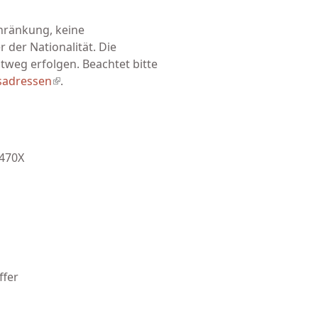
chränkung, keine
 der Nationalität. Die
weg erfolgen. Beachtet bitte
sadressen
(link is external)
.
-470X
ffer