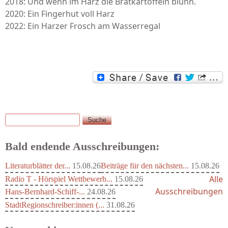
2018: Und wenn im Harz die Bratkartoffeln blühn.
2020: Ein Fingerhut voll Harz
2022: Ein Harzer Frosch am Wasserregal
Suche
Suchformular
Bald endende Ausschreibungen:
Literaturblätter der...
15.08.26
Beiträge für den nächsten...
15.08.26
Alle
Radio T - Hörspiel Wettbewerb...
15.08.26
Ausschreibungen
Hans-Bernhard-Schiff-...
24.08.26
StadtRegionschreiber:innen (...
31.08.26