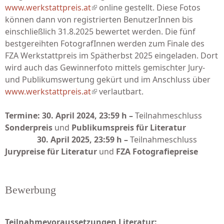
www.werkstattpreis.at
(link is external)
online gestellt. Diese Fotos
können dann von registrierten BenutzerInnen bis
einschließlich 31.8.2025 bewertet werden. Die fünf
bestgereihten FotografInnen werden zum Finale des
FZA Werkstattpreis im Spätherbst 2025 eingeladen. Dort
wird auch das Gewinnerfoto mittels gemischter Jury-
und Publikumswertung gekürt und im Anschluss über
www.werkstattpreis.at
(link is external)
verlautbart.
Termine:
30. April 2024, 23:59 h –
Teilnahmeschluss
Sonderpreis
und
Publikumspreis für Literatur
30. April 2025, 23:59 h –
Teilnahmeschluss
Jurypreise für Literatur
und
FZA Fotografiepreise
Bewerbung
Teilnahmevoraussetzungen Literatur: