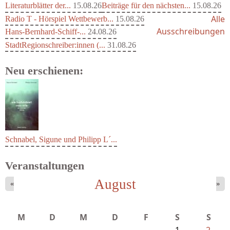
Literaturblätter der...
15.08.26
Beiträge für den nächsten...
15.08.26
Alle
Radio T - Hörspiel Wettbewerb...
15.08.26
Ausschreibungen
Hans-Bernhard-Schiff-...
24.08.26
StadtRegionschreiber:innen (...
31.08.26
Neu erschienen:
Schnabel, Sigune und Philipp L´...
Veranstaltungen
August
«
»
M
D
M
D
F
S
S