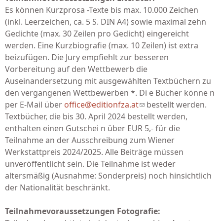
Es können Kurzprosa -Texte bis max. 10.000 Zeichen
(inkl. Leerzeichen, ca. 5 S. DIN A4) sowie maximal zehn
Gedichte (max. 30 Zeilen pro Gedicht) eingereicht
werden. Eine Kurzbiografie (max. 10 Zeilen) ist extra
beizufügen. Die Jury empfiehlt zur besseren
Vorbereitung auf den Wettbewerb die
Auseinandersetzung mit ausgewählten Textbüchern zu
den vergangenen Wettbewerben *. Di e Bücher könne n
per E-Mail über
office@editionfza.at
(link sends e-mail)
bestellt werden.
Textbücher, die bis 30. April 2024 bestellt werden,
enthalten einen Gutschei n über EUR 5,- für die
Teilnahme an der Ausschreibung zum Wiener
Werkstattpreis 2024/2025. Alle Beiträge müssen
unveröffentlicht sein. Die Teilnahme ist weder
altersmäßig (Ausnahme: Sonderpreis) noch hinsichtlich
der Nationalität beschränkt.
Teilnahmevoraussetzungen Fotografie: