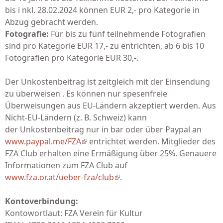
bis i nkl. 28.02.2024 können EUR 2,- pro Kategorie in
Abzug gebracht werden.
Fotografie:
Für bis zu fünf teilnehmende Fotografien
sind pro Kategorie EUR 17,- zu entrichten, ab 6 bis 10
Fotografien pro Kategorie EUR 30,-.
Der Unkostenbeitrag ist zeitgleich mit der Einsendung
zu überweisen . Es können nur spesenfreie
Überweisungen aus EU-Ländern akzeptiert werden. Aus
Nicht-EU-Ländern (z. B. Schweiz) kann
der Unkostenbeitrag nur in bar oder über Paypal an
www.paypal.me/FZA
(link is external)
entrichtet werden. Mitglieder des
FZA Club erhalten eine Ermäßigung über 25%. Genauere
Informationen zum FZA Club auf
www.fza.or.at/ueber-fza/club
(link is external)
.
Kontoverbindung:
Kontowortlaut: FZA Verein für Kultur