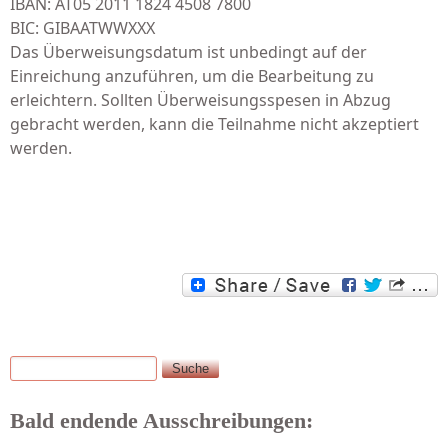
IBAN: AT05 2011 1824 4508 7800
BIC: GIBAATWWXXX
Das Überweisungsdatum ist unbedingt auf der
Einreichung anzuführen, um die Bearbeitung zu
erleichtern. Sollten Überweisungsspesen in Abzug
gebracht werden, kann die Teilnahme nicht akzeptiert
werden.
Suche
Suchformular
Bald endende Ausschreibungen: