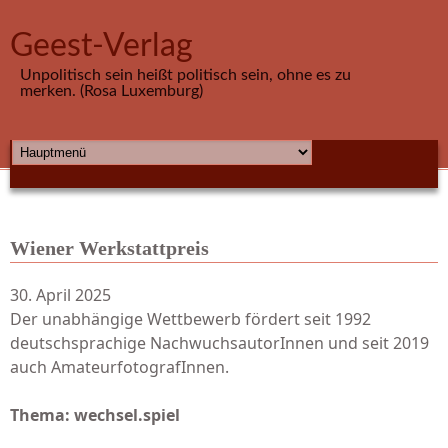
Direkt zum Inhalt
Geest-Verlag
Unpolitisch sein heißt politisch sein, ohne es zu
merken. (Rosa Luxemburg)
HAUPTMENÜ
Wiener Werkstattpreis
30. April 2025
Der unabhängige Wettbewerb fördert seit 1992
deutschsprachige NachwuchsautorInnen und seit 2019
auch AmateurfotografInnen.
Thema: wechsel.spiel