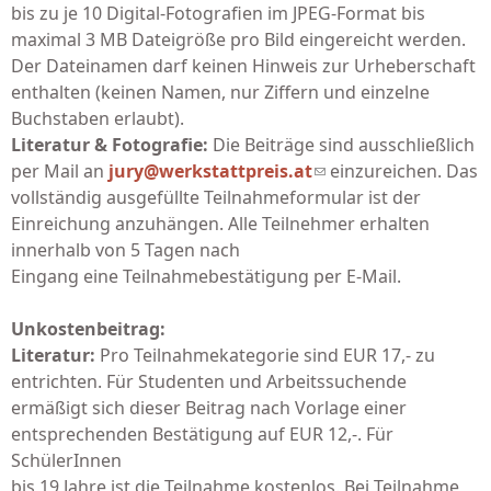
bis zu je 10 Digital-Fotografien im JPEG-Format bis
maximal 3 MB Dateigröße pro Bild eingereicht werden.
Der Dateinamen darf keinen Hinweis zur Urheberschaft
enthalten (keinen Namen, nur Ziffern und einzelne
Buchstaben erlaubt).
Literatur & Fotografie:
Die Beiträge sind ausschließlich
per Mail an
jury@werkstattpreis.at
(link sends e-mail)
einzureichen. Das
vollständig ausgefüllte Teilnahmeformular ist der
Einreichung anzuhängen. Alle Teilnehmer erhalten
innerhalb von 5 Tagen nach
Eingang eine Teilnahmebestätigung per E-Mail.
Unkostenbeitrag:
Literatur:
Pro Teilnahmekategorie sind EUR 17,- zu
entrichten. Für Studenten und Arbeitssuchende
ermäßigt sich dieser Beitrag nach Vorlage einer
entsprechenden Bestätigung auf EUR 12,-. Für
SchülerInnen
bis 19 Jahre ist die Teilnahme kostenlos. Bei Teilnahme