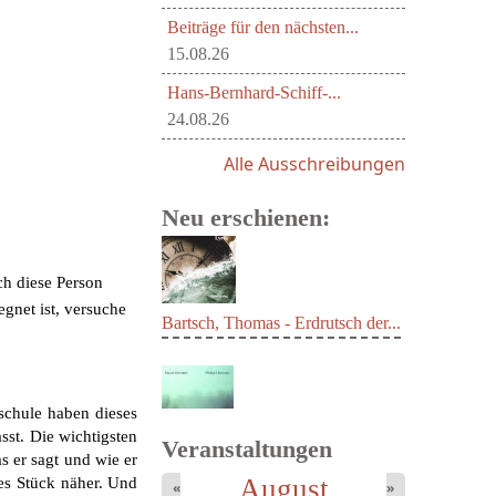
Beiträge für den nächsten...
15.08.26
Hans-Bernhard-Schiff-...
24.08.26
Alle Ausschreibungen
Neu erschienen:
ch diese Person
egnet ist, versuche
Bartsch, Thomas - Erdrutsch der...
schule haben dieses
st. Die wichtigsten
Veranstaltungen
s er sagt und wie er
August
es Stück näher. Und
«
»