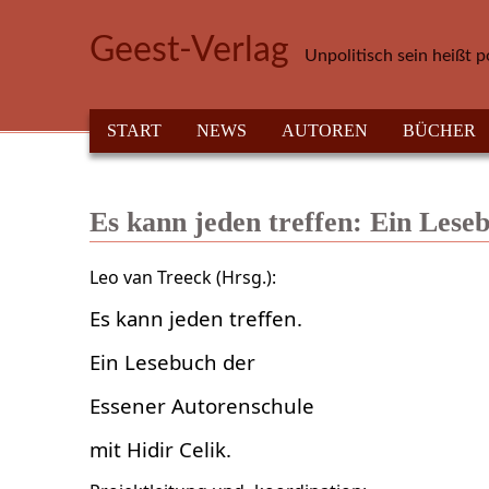
Direkt zum Inhalt
Geest-Verlag
Unpolitisch sein heißt p
HAUPTMENÜ
START
NEWS
AUTOREN
BÜCHER
Es kann jeden treffen: Ein Lese
Leo van Treeck (Hrsg.):
Es kann jeden treffen.
Ein Lesebuch der
Essener Autorenschule
mit Hidir Celik.