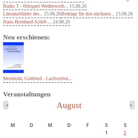
Radio T - Hörspiel Wettbewerb...
15.08.26
Literaturblätter der...
15.08.26
Beiträge für den nächsten...
15.08.26
Hans-Bernhard-Schiff-...
24.08.26
Neu erschienen:
Meinhold, Gottfried - Lachverbot...
Veranstaltungen
August
«
»
M
D
M
D
F
S
S
1
2