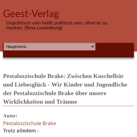
Direkt zum Inhalt
Geest-Verlag
Unpolitisch sein heißt politisch sein, ohne es zu
merken. (Rosa Luxemburg)
HAUPTMENÜ
Pestalozzischule Brake: Zwischen Kuschelbär
und Liebesglück - Wir Kinder und Jugendliche
der Pestalozzischule Brake über unsere
Wirklichkeiten und Träume
Autor:
Pestalozzischule Brake
Trotz alledem -