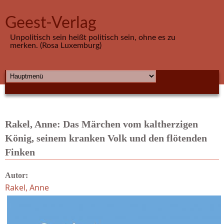
Direkt zum Inhalt
Geest-Verlag
Unpolitisch sein heißt politisch sein, ohne es zu
merken. (Rosa Luxemburg)
HAUPTMENÜ
Rakel, Anne: Das Märchen vom kaltherzigen
König, seinem kranken Volk und den flötenden
Finken
Autor:
Rakel, Anne