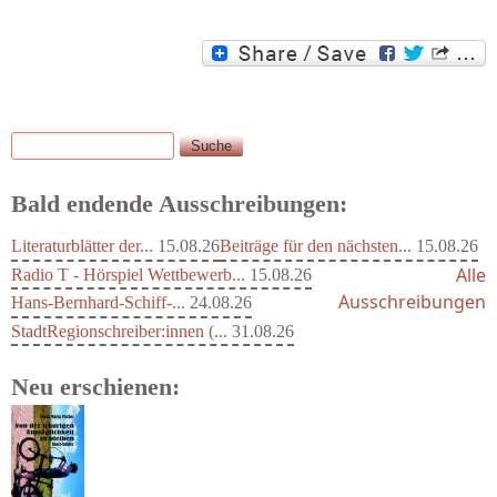
Suche
Suchformular
Bald endende Ausschreibungen:
Literaturblätter der...
15.08.26
Beiträge für den nächsten...
15.08.26
Alle
Radio T - Hörspiel Wettbewerb...
15.08.26
Ausschreibungen
Hans-Bernhard-Schiff-...
24.08.26
StadtRegionschreiber:innen (...
31.08.26
Neu erschienen: