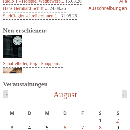
Alle
Radio T - Hörspiel Wettbewerb...
15.08.26
Ausschreibungen
Hans-Bernhard-Schiff-...
24.08.26
StadtRegionschreiber:innen (...
31.08.26
Neu erschienen:
Schaffelhofer, Jörg - knapp am...
Veranstaltungen
August
«
»
M
D
M
D
F
S
S
1
2
3
4
5
6
7
8
9