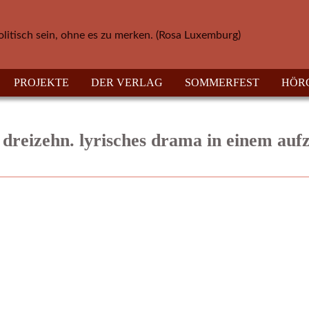
olitisch sein, ohne es zu merken. (Rosa Luxemburg)
PROJEKTE
DER VERLAG
SOMMERFEST
HÖR
s dreizehn. lyrisches drama in einem aufz