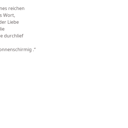
ines reichen
as Wort,
der Liebe
die
e durchlief
onnenschirmig .“