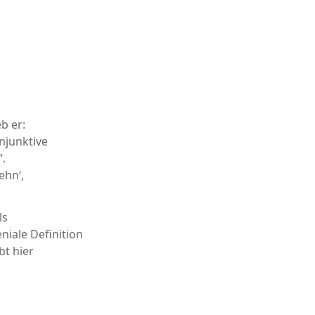
b er:
njunktive
“.
ehn‘,
ls
niale Definition
bt hier