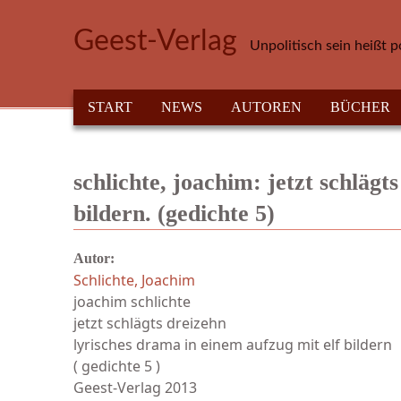
Direkt zum Inhalt
Geest-Verlag
Unpolitisch sein heißt p
HAUPTMENÜ
START
NEWS
AUTOREN
BÜCHER
schlichte, joachim: jetzt schlägt
bildern. (gedichte 5)
Autor:
Schlichte, Joachim
joachim schlichte
jetzt schlägts dreizehn
lyrisches drama in einem aufzug mit elf bildern
( gedichte 5 )
Geest-Verlag 2013