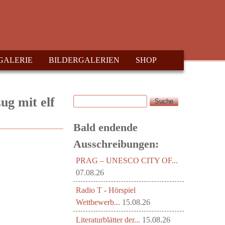
GALERIE
BILDERGALERIEN
SHOP
Suche
ug mit elf
Suchformular
Bald endende
Ausschreibungen:
PRAG – UNESCO CITY OF...
07.08.26
Radio T - Hörspiel
Wettbewerb...
15.08.26
Literaturblätter der...
15.08.26