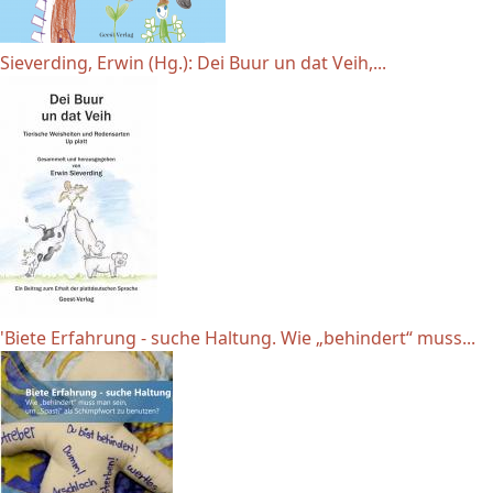
Sieverding, Erwin (Hg.): Dei Buur un dat Veih,...
'Biete Erfahrung - suche Haltung. Wie „behindert“ muss...