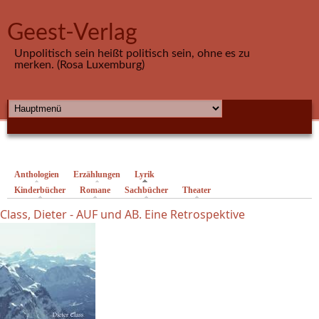
Direkt zum Inhalt
Geest-Verlag
Unpolitisch sein heißt politisch sein, ohne es zu
merken. (Rosa Luxemburg)
HAUPTMENÜ
Anthologien
Erzählungen
Lyrik
(aktiver Reiter)
Kinderbücher
Romane
Sachbücher
Theater
Class, Dieter - AUF und AB. Eine Retrospektive
Seiten