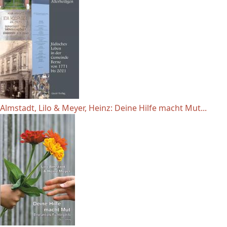
Almstadt, Lilo & Meyer, Heinz: Deine Hilfe macht Mut...