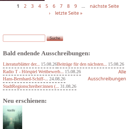
1
2
3
4
5
6
7
8
9
…
nächste Seite
›
letzte Seite »
Suche
Suchformular
Bald endende Ausschreibungen:
Literaturblätter der...
15.08.26
Beiträge für den nächsten...
15.08.26
Alle
Radio T - Hörspiel Wettbewerb...
15.08.26
Ausschreibungen
Hans-Bernhard-Schiff-...
24.08.26
StadtRegionschreiber:innen (...
31.08.26
Neu erschienen: