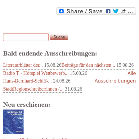
Suche
Suchformular
Bald endende Ausschreibungen:
Literaturblätter der...
15.08.26
Beiträge für den nächsten...
15.08.26
Alle
Radio T - Hörspiel Wettbewerb...
15.08.26
Ausschreibungen
Hans-Bernhard-Schiff-...
24.08.26
StadtRegionschreiber:innen (...
31.08.26
Neu erschienen: