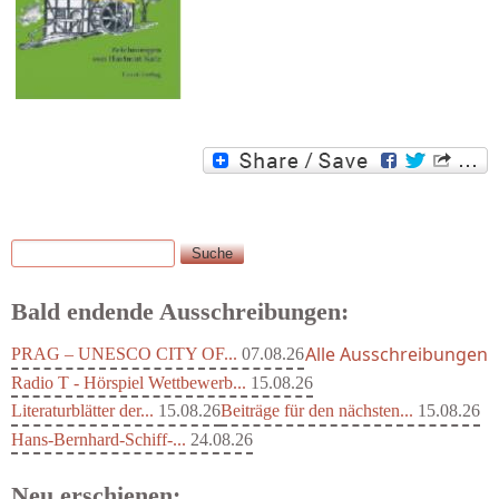
Suche
Suchformular
Bald endende Ausschreibungen:
Alle Ausschreibungen
PRAG – UNESCO CITY OF...
07.08.26
Radio T - Hörspiel Wettbewerb...
15.08.26
Literaturblätter der...
15.08.26
Beiträge für den nächsten...
15.08.26
Hans-Bernhard-Schiff-...
24.08.26
Neu erschienen: