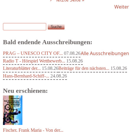
Weiter
Suche
Suchformular
Bald endende Ausschreibungen:
Alle Ausschreibungen
PRAG – UNESCO CITY OF...
07.08.26
Radio T - Hörspiel Wettbewerb...
15.08.26
Literaturblätter der...
15.08.26
Beiträge für den nächsten...
15.08.26
Hans-Bernhard-Schiff-...
24.08.26
Neu erschienen:
Fischer, Frank Maria - Von der...