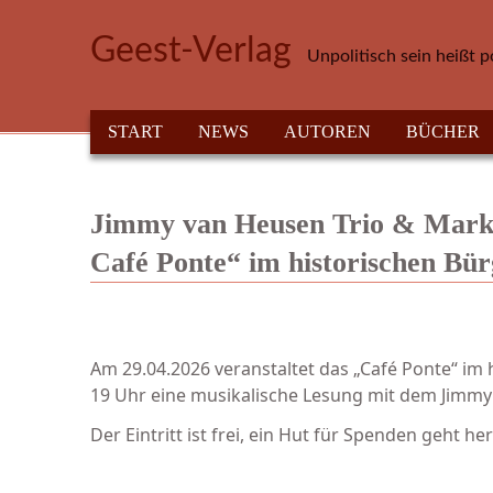
Direkt zum Inhalt
Geest-Verlag
Unpolitisch sein heißt p
HAUPTMENÜ
START
NEWS
AUTOREN
BÜCHER
Jimmy van Heusen Trio & Markus
Café Ponte“ im historischen Bü
Am 29.04.2026 veranstaltet das „Café Ponte“ im
19 Uhr eine musikalische Lesung mit dem Jimmy
Der Eintritt ist frei, ein Hut für Spenden geht h