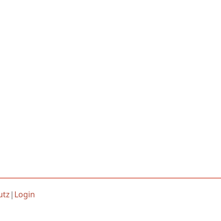
utz
|
Login