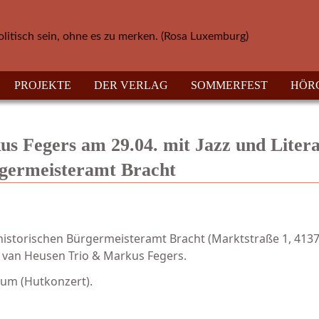
olitisch sein, ohne es zu merken. (Rosa Luxemburg)
PROJEKTE
DER VERLAG
SOMMERFEST
HÖR
 Fegers am 29.04. mit Jazz und Liter
rgermeisteramt Bracht
 historischen Bürgermeisteramt Bracht (Marktstraße 1, 413
 van Heusen Trio & Markus Fegers.
erum (Hutkonzert).