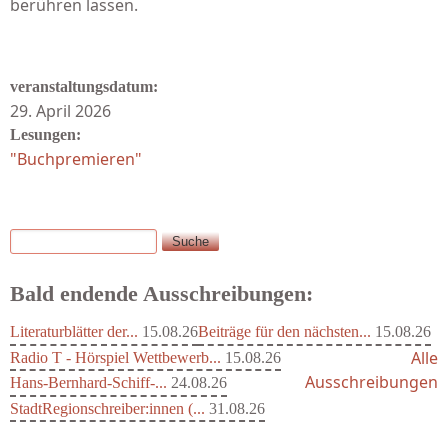
berühren lassen.
veranstaltungsdatum:
29. April 2026
Lesungen:
"Buchpremieren"
Suche
Suchformular
Bald endende Ausschreibungen:
Literaturblätter der...
15.08.26
Beiträge für den nächsten...
15.08.26
Alle
Radio T - Hörspiel Wettbewerb...
15.08.26
Ausschreibungen
Hans-Bernhard-Schiff-...
24.08.26
StadtRegionschreiber:innen (...
31.08.26