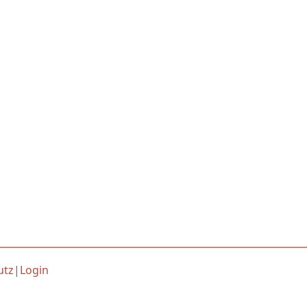
utz
|
Login