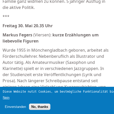
Familie ganz widmen zu können. 5 jähriger Ausflug in
die aktive Politik.
***
Freitag 30. Mai 20.35 Uhr
Markus Fegers
(Viersen):
kurze Erzählungen um
liebevolle Figuren
Wurde 1955 in Mön­chen­glad­bach geboren, arbeitet als
Förder­schul­leh­rer. Ne­ben­­beruflich als Illustra­tor und
Autor tätig. Als Amateur­mu­siker (Saxophon und
Klarinette) spielt er in ver­schiedenen Jazzgruppen. In
der Studienzeit erste Veröf­fent­lichungen (Lyrik und
Prosa). Nach län­gerer Schreibpause ent­stand seit
einigen Jahren eine Vielzahl von Kurz­geschichten, von
Diese Website nutzt Cookies, um bestmögliche Funktionalität bi
denen einige be­reits er­folgreich in Anthologien und bei
Nein
Wettbe­werben platziert sind.
Einverstanden
No, thanks
***