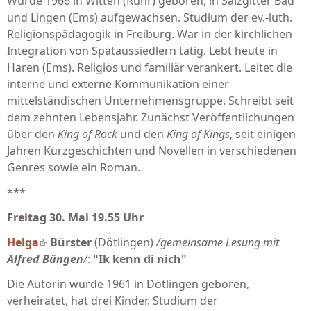
Wurde 1966 in Witten (Ruhr) geboren, in Salzgitter Bad
und Lingen (Ems) aufgewachsen. Studium der ev.-luth.
Religionspädagogik in Freiburg. War in der kirchlichen
Integration von Spätaussiedlern tätig. Lebt heute in
Haren (Ems). Religiös und familiär verankert. Leitet die
interne und externe Kommunikation einer
mittelständischen Unternehmensgruppe. Schreibt seit
dem zehnten Lebensjahr. Zunächst Veröffentlichungen
über den
King of Rock
und den
King of Kings
, seit einigen
Jahren Kurzgeschichten und Novellen in verschiedenen
Genres sowie ein Roman.
***
Freitag 30. Mai 19.55 Uhr
Helga
(link is external)
Bürster
(Dötlingen)
/gemeinsame Lesung mit
Alfred Büngen
/
:
"Ik kenn di nich"
Die Autorin wurde 1961 in Dötlingen geboren,
verheiratet, hat drei Kinder. Studium der