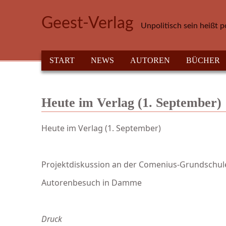
Direkt zum Inhalt
Geest-Verlag
Unpolitisch sein heißt p
HAUPTMENÜ
START
NEWS
AUTOREN
BÜCHER
Heute im Verlag (1. September)
Heute im Verlag (1. September)
Projektdiskussion an der Comenius-Grundschule
Autorenbesuch in Damme
Druck