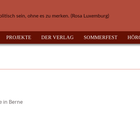
olitisch sein, ohne es zu merken. (Rosa Luxemburg)
PROJEKTE
DER VERLAG
SOMMERFEST
HÖR
 in Berne