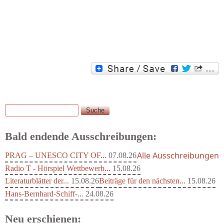
Suche
Suchformular
Bald endende Ausschreibungen:
Alle Ausschreibungen
PRAG – UNESCO CITY OF...
07.08.26
Radio T - Hörspiel Wettbewerb...
15.08.26
Literaturblätter der...
15.08.26
Beiträge für den nächsten...
15.08.26
Hans-Bernhard-Schiff-...
24.08.26
Neu erschienen: