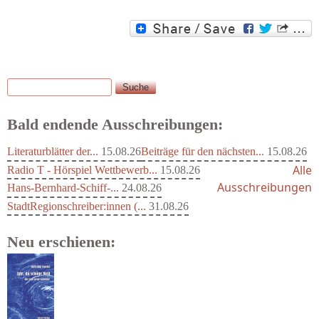
Suche
Suchformular
Bald endende Ausschreibungen:
Literaturblätter der...
15.08.26
Beiträge für den nächsten...
15.08.26
Alle
Radio T - Hörspiel Wettbewerb...
15.08.26
Ausschreibungen
Hans-Bernhard-Schiff-...
24.08.26
StadtRegionschreiber:innen (...
31.08.26
Neu erschienen: