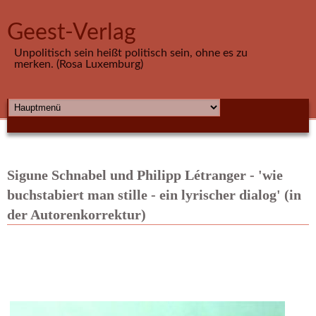
Direkt zum Inhalt
Geest-Verlag
Unpolitisch sein heißt politisch sein, ohne es zu
merken. (Rosa Luxemburg)
HAUPTMENÜ
Sigune Schnabel und Philipp Létranger - 'wie
buchstabiert man stille - ein lyrischer dialog' (in
der Autorenkorrektur)