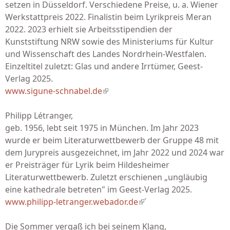
setzen in Düsseldorf. Verschiedene Preise, u. a. Wiener
Werkstattpreis 2022. Finalistin beim Lyrikpreis Meran
2022. 2023 erhielt sie Arbeitsstipendien der
Kunststiftung NRW sowie des Ministeriums für Kultur
und Wissenschaft des Landes Nordrhein-Westfalen.
Einzeltitel zuletzt: Glas und andere Irrtümer, Geest-
Verlag 2025.
www.sigune-schnabel.de
(link is external)
Philipp Létranger,
geb. 1956, lebt seit 1975 in München. Im Jahr 2023
wurde er beim Literaturwettbewerb der Gruppe 48 mit
dem Jurypreis ausgezeichnet, im Jahr 2022 und 2024 war
er Preisträger für Lyrik beim Hildesheimer
Literaturwettbewerb. Zuletzt erschienen „ungläubig
eine kathedrale betreten" im Geest-Verlag 2025.
www.philipp-letranger.webador.de
(link is external)
´
Die Sommer vergaß ich bei seinem Klang,