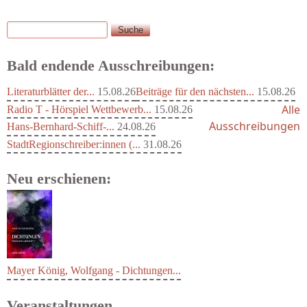
Suche
Suchformular
Bald endende Ausschreibungen:
Literaturblätter der...
15.08.26
Beiträge für den nächsten...
15.08.26
Alle
Radio T - Hörspiel Wettbewerb...
15.08.26
Ausschreibungen
Hans-Bernhard-Schiff-...
24.08.26
StadtRegionschreiber:innen (...
31.08.26
Neu erschienen:
Mayer König, Wolfgang - Dichtungen...
Veranstaltungen