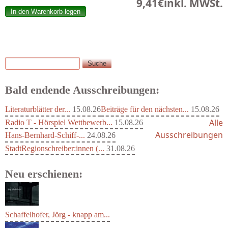
9,41€
inkl. MWSt.
Suche
Suchformular
Bald endende Ausschreibungen:
Literaturblätter der...
15.08.26
Beiträge für den nächsten...
15.08.26
Alle
Radio T - Hörspiel Wettbewerb...
15.08.26
Ausschreibungen
Hans-Bernhard-Schiff-...
24.08.26
StadtRegionschreiber:innen (...
31.08.26
Neu erschienen: