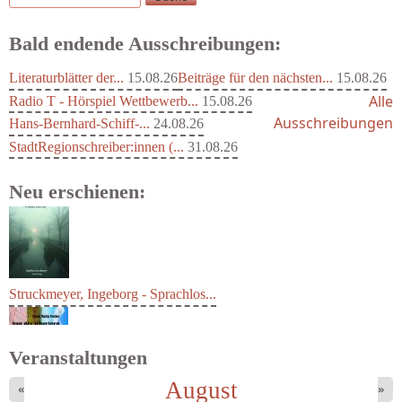
Bald endende Ausschreibungen:
Literaturblätter der...
15.08.26
Beiträge für den nächsten...
15.08.26
Alle
Radio T - Hörspiel Wettbewerb...
15.08.26
Ausschreibungen
Hans-Bernhard-Schiff-...
24.08.26
StadtRegionschreiber:innen (...
31.08.26
Neu erschienen:
Struckmeyer, Ingeborg - Sprachlos...
Veranstaltungen
August
«
»