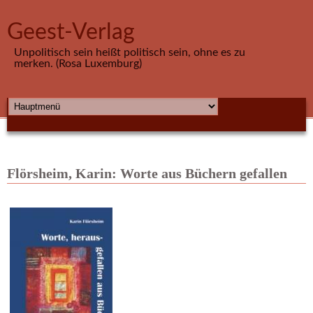
Direkt zum Inhalt
Geest-Verlag
Unpolitisch sein heißt politisch sein, ohne es zu
merken. (Rosa Luxemburg)
HAUPTMENÜ
Flörsheim, Karin: Worte aus Büchern gefallen