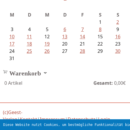
Fischer, Frank Maria - Von der...
M
D
M
D
F
S
S
1
2
3
4
5
6
7
8
9
10
11
12
13
14
15
16
17
18
19
20
21
22
23
24
25
26
27
28
29
30
31
Warenkorb
0
Artikel
Gesamt:
0,00€
(c)Geest-
Verlag
|
Kontakt
|
Impressum
|
Datenschutz
|
Login
Diese Website nutzt Cookies, um bestmögliche Funktionalität bi
Verlag für engagierte Literatur