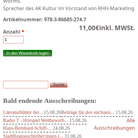
Worms.
Sprecher des AK Kultur im Vorstand von RHH-Marketing
Artikelnummer:
978-3-86685-274-7
11,00€
inkl. MWSt.
Anzahl
*
Suche
Suchformular
Bald endende Ausschreibungen:
Literaturblätter der...
15.08.26
Beiträge für den nächsten...
15.08.26
Alle
Radio T - Hörspiel Wettbewerb...
15.08.26
Ausschreibungen
Hans-Bernhard-Schiff-...
24.08.26
StadtRegionschreiber:innen (...
31.08.26