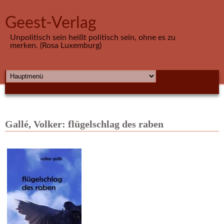
Direkt zum Inhalt
Geest-Verlag
Unpolitisch sein heißt politisch sein, ohne es zu
merken. (Rosa Luxemburg)
HAUPTMENÜ
Gallé, Volker: flügelschlag des raben