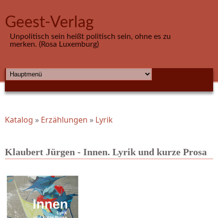
Direkt zum Inhalt
Geest-Verlag
Unpolitisch sein heißt politisch sein, ohne es zu
merken. (Rosa Luxemburg)
HAUPTMENÜ
Katalog
»
Erzählungen
»
Lyrik
Sie sind hier
Klaubert Jürgen - Innen. Lyrik und kurze Prosa