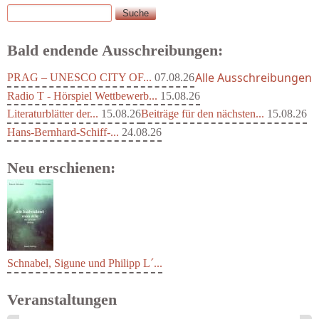
Suche
Suchformular
Bald endende Ausschreibungen:
Alle Ausschreibungen
PRAG – UNESCO CITY OF...
07.08.26
Radio T - Hörspiel Wettbewerb...
15.08.26
Literaturblätter der...
15.08.26
Beiträge für den nächsten...
15.08.26
Hans-Bernhard-Schiff-...
24.08.26
Neu erschienen:
Schnabel, Sigune und Philipp L´...
Veranstaltungen