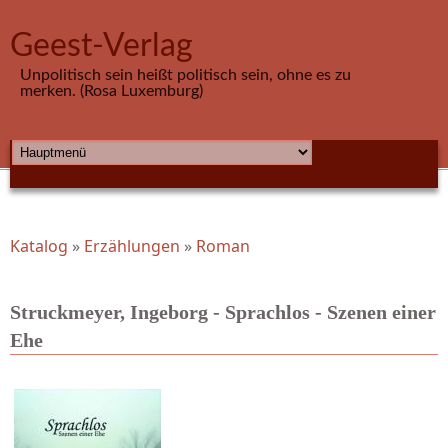
Direkt zum Inhalt
Geest-Verlag
Unpolitisch sein heißt politisch sein, ohne es zu
merken. (Rosa Luxemburg)
HAUPTMENÜ
Katalog
»
Erzählungen
»
Roman
Sie sind hier
Struckmeyer, Ingeborg - Sprachlos - Szenen einer
Ehe