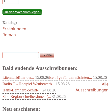
Katalog:
Erzählungen
Roman
Suche
Suchformular
Bald endende Ausschreibungen:
Literaturblätter der...
15.08.26
Beiträge für den nächsten...
15.08.26
Alle
Radio T - Hörspiel Wettbewerb...
15.08.26
Ausschreibungen
Hans-Bernhard-Schiff-...
24.08.26
StadtRegionschreiber:innen (...
31.08.26
Neu erschienen: