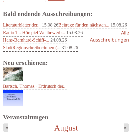
Bald endende Ausschreibungen:
Literaturblätter der...
15.08.26
Beiträge für den nächsten...
15.08.26
Alle
Radio T - Hörspiel Wettbewerb...
15.08.26
Ausschreibungen
Hans-Bernhard-Schiff-...
24.08.26
StadtRegionschreiber:innen (...
31.08.26
Neu erschienen:
Bartsch, Thomas - Erdrutsch der...
Veranstaltungen
August
«
»