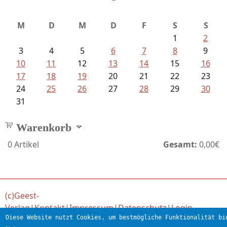
Meinhold, Gottfried - Lachverbot...
M
D
M
D
F
S
S
1
2
3
4
5
6
7
8
9
10
11
12
13
14
15
16
17
18
19
20
21
22
23
24
25
26
27
28
29
30
31
Warenkorb
0
Artikel
Gesamt:
0,00€
(c)Geest-
Verlag
|
Kontakt
|
Impressum
|
Datenschutz
|
Login
Diese Website nutzt Cookies, um bestmögliche Funktionalität bi
Verlag für engagierte Literatur