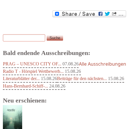
Suche
Suchformular
Bald endende Ausschreibungen:
Alle Ausschreibungen
PRAG – UNESCO CITY OF...
07.08.26
Radio T - Hörspiel Wettbewerb...
15.08.26
Literaturblätter der...
15.08.26
Beiträge für den nächsten...
15.08.26
Hans-Bernhard-Schiff-...
24.08.26
Neu erschienen: