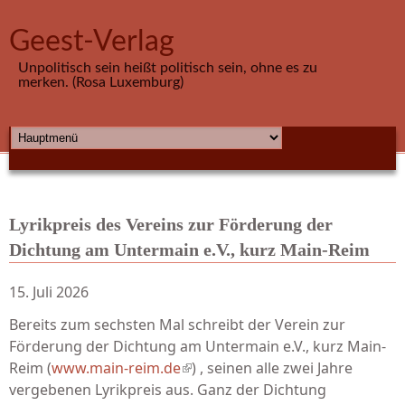
Direkt zum Inhalt
Geest-Verlag
Unpolitisch sein heißt politisch sein, ohne es zu
merken. (Rosa Luxemburg)
HAUPTMENÜ
Lyrikpreis des Vereins zur Förderung der
Dichtung am Untermain e.V., kurz Main-Reim
15. Juli 2026
Bereits zum sechsten Mal schreibt der Verein zur
Förderung der Dichtung am Untermain e.V., kurz Main-
Reim (
www.main-reim.de
(link is external)
) , seinen alle zwei Jahre
vergebenen Lyrikpreis aus. Ganz der Dichtung