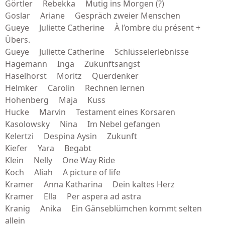
Görtler Rebekka Mutig ins Morgen (?)
Goslar Ariane Gespräch zweier Menschen
Gueye Juliette Catherine À l’ombre du présent +
Übers.
Gueye Juliette Catherine Schlüsselerlebnisse
Hagemann Inga Zukunftsangst
Haselhorst Moritz Querdenker
Helmker Carolin Rechnen lernen
Hohenberg Maja Kuss
Hucke Marvin Testament eines Korsaren
Kasolowsky Nina Im Nebel gefangen
Kelertzi Despina Aysin Zukunft
Kiefer Yara Begabt
Klein Nelly One Way Ride
Koch Aliah A picture of life
Kramer Anna Katharina Dein kaltes Herz
Kramer Ella Per aspera ad astra
Kranig Anika Ein Gänseblümchen kommt selten
allein