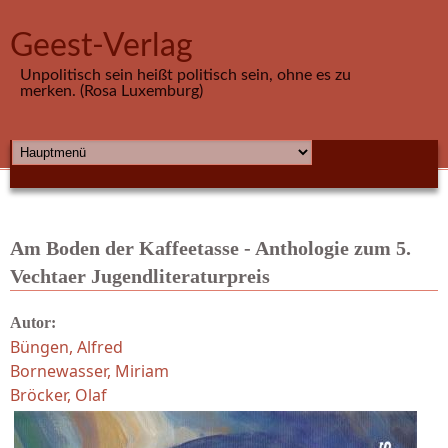
Direkt zum Inhalt
Geest-Verlag
Unpolitisch sein heißt politisch sein, ohne es zu
merken. (Rosa Luxemburg)
HAUPTMENÜ
Am Boden der Kaffeetasse - Anthologie zum 5.
Vechtaer Jugendliteraturpreis
Autor:
Büngen, Alfred
Bornewasser, Miriam
Bröcker, Olaf