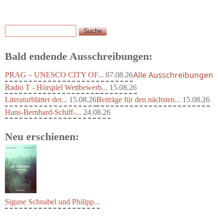
Suche
Suchformular
Bald endende Ausschreibungen:
Alle Ausschreibungen
PRAG – UNESCO CITY OF...
07.08.26
Radio T - Hörspiel Wettbewerb...
15.08.26
Literaturblätter der...
15.08.26
Beiträge für den nächsten...
15.08.26
Hans-Bernhard-Schiff-...
24.08.26
Neu erschienen:
Sigune Schnabel und Philipp...