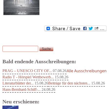
Suche
Suchformular
Bald endende Ausschreibungen:
Alle Ausschreibungen
PRAG – UNESCO CITY OF...
07.08.26
Radio T - Hörspiel Wettbewerb...
15.08.26
Literaturblätter der...
15.08.26
Beiträge für den nächsten...
15.08.26
Hans-Bernhard-Schiff-...
24.08.26
Neu erschienen: