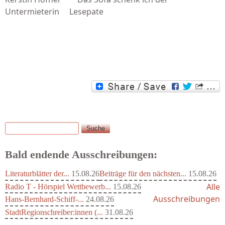
Untermieterin Lesepate
Suche
Suchformular
Bald endende Ausschreibungen:
Literaturblätter der...
15.08.26
Beiträge für den nächsten...
15.08.26
Alle
Radio T - Hörspiel Wettbewerb...
15.08.26
Ausschreibungen
Hans-Bernhard-Schiff-...
24.08.26
StadtRegionschreiber:innen (...
31.08.26