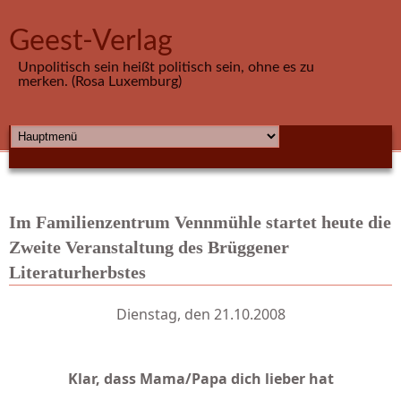
Direkt zum Inhalt
Geest-Verlag
Unpolitisch sein heißt politisch sein, ohne es zu
merken. (Rosa Luxemburg)
HAUPTMENÜ
Im Familienzentrum Vennmühle startet heute die
Zweite Veranstaltung des Brüggener
Literaturherbstes
Dienstag, den 21.10.2008
Klar, dass Mama/Papa dich lieber hat