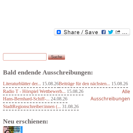
Suche
Suchformular
Bald endende Ausschreibungen:
Literaturblätter der...
15.08.26
Beiträge für den nächsten...
15.08.26
Alle
Radio T - Hörspiel Wettbewerb...
15.08.26
Ausschreibungen
Hans-Bernhard-Schiff-...
24.08.26
StadtRegionschreiber:innen (...
31.08.26
Neu erschienen: