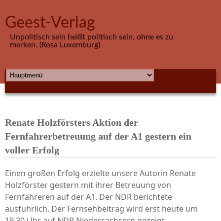
Direkt zum Inhalt
Geest-Verlag
Unpolitisch sein heißt politisch sein, ohne es zu
merken. (Rosa Luxemburg)
HAUPTMENÜ
Renate Holzförsters Aktion der
Fernfahrerbetreuung auf der A1 gestern ein
voller Erfolg
Einen großen Erfolg erzielte unsere Autorin Renate
Holzförster gestern mit ihrer Betreuung von
Fernfahreren auf der A1. Der NDR berichtete
ausführlich. Der Fernsehbeitrag wird erst heute um
19.30 Uhr auf NDR Niedersachsern gezeigt.