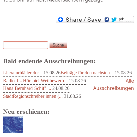
Suche
Suchformular
Bald endende Ausschreibungen:
Literaturblätter der...
15.08.26
Beiträge für den nächsten...
15.08.26
Alle
Radio T - Hörspiel Wettbewerb...
15.08.26
Ausschreibungen
Hans-Bernhard-Schiff-...
24.08.26
StadtRegionschreiber:innen (...
31.08.26
Neu erschienen: